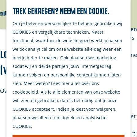
Trek gekregen? Neem een cookie.
Van eilanders
Zoeken
Menu
G
Van
Om je beter en persoonlijker te helpen, gebruiken wij
a
streekproducenten
COOKIES en vergelijkbare technieken. Naast
n
Van ondernemers
functional, waardoor de website goed werkt, plaatsen
a
Verhalen
we ook analytical om onze website elke dag weer een
Loge "De Ster in't Oosten no.29"
a
Inwonersmagazine
beetje beter te maken. Ook plaatsen we marketing
r
Tips om te doen
zodat wij en derde partijen jouw internetgedrag
(vrijmetselarij)
d
op Schouwen-
kunnen volgen en persoonlijke content kunnen laten
e
Duiveland
zien. Meer weten? Lees hier alles over ons
h
Over dit monument
cookiebeleid. Als je alle elementen van onze website
o
Plan je bezoek
wilt zien en gebruiken, dan is het nodig dat je onze
m
Woonhuis met lijstgevel uit de 18e eeuw.
COOKIES accepteert. Indien je kiest voor weigeren,
Welkom
e
Voordeuromlijsting met consoles. In 1854 is het
plaatsen we alleen functionele en analytische
Op de kaart
p
gebouw aangekocht en ingericht als loge-
COOKIES.
Stranden
a
gebouw voor de Vrijmetselaarsloge ‘De Ster in ‘t
Samen met je