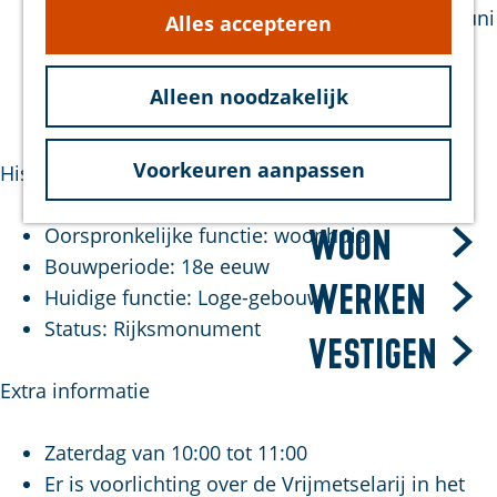
g
Oosten’ no. 29, die werd geïnstalleerd op 12 juni
Alles accepteren
hond
e
1800. Het gebouw werd 1985 – 1986
Bereikbaarheid
gerestaureerd, in 2011 volgde een grondige
Duurzaam
Alleen noodzakelijk
renovatie.
Voorkeuren aanpassen
Historie & functie
Bezoek
Oorspronkelijke functie: woonhuis
Woon
Bouwperiode: 18e eeuw
Werken
Huidige functie: Loge-gebouw
Status: Rijksmonument
Vestigen
Extra informatie
Zaterdag van 10:00 tot 11:00
Er is voorlichting over de Vrijmetselarij in het