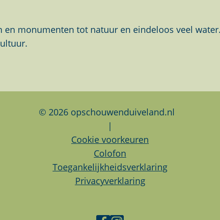
en monumenten tot natuur en eindeloos veel water. Al
ultuur.
© 2026 opschouwenduiveland.nl
|
Cookie voorkeuren
Colofon
Toegankelijkheidsverklaring
Privacyverklaring