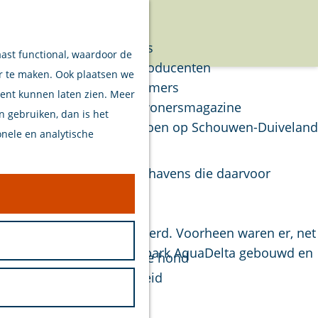
Verhalen
Menu
Van eilanders
aast functional, waardoor de
Van streekproducenten
er te maken. Ook plaatsen we
Van ondernemers
tent kunnen laten zien. Meer
Verhalen Inwonersmagazine
en gebruiken, dan is het
Tips om te doen op Schouwen-Duiveland
onele en analytische
Plan je bezoek
9 liggen de verschillende havens die daarvoor
apolder.
Welkom
Op de kaart
e Grevelingendam gerealiseerd. Voorheen waren er, net
Stranden
lfde tijd werd ook vakantiepark AquaDelta gebouwd en
Samen met je hond
rs uit…
Bereikbaarheid
Duurzaam