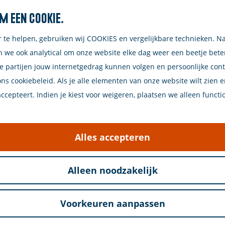
m een cookie.
Zoeken
r te helpen, gebruiken wij COOKIES en vergelijkbare technieken. N
n we ook analytical om onze website elke dag weer een beetje bet
e partijen jouw internetgedrag kunnen volgen en persoonlijke con
ons cookiebeleid. Als je alle elementen van onze website wilt zien 
cepteert. Indien je kiest voor weigeren, plaatsen we alleen functi
elkweek en de visserij. Aan de andere kant van de N5
oeger de veerdienst voer tussen Zijpe en Anna-Jacob
Alles accepteren
 de sluis van Bruinisse ligt, is na de sluiting van d
Alleen noodzakelijk
 werd de BV Jachthaven Bruinisse opgericht. In dieze
het midden was een strandje. Dat ziet er nu wel ande
Voorkeuren aanpassen