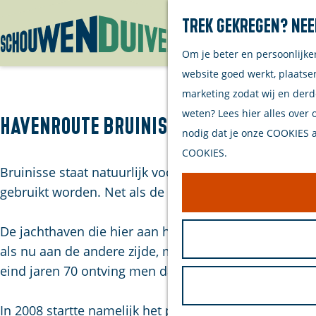
Trek gekregen? Nee
Om je beter en persoonlijke
G
website goed werkt, plaatse
a
marketing zodat wij en derd
n
weten? Lees hier alles over 
a
Havenroute Bruinisse: Lees
nodig dat je onze COOKIES ac
a
COOKIES.
r
Bruinisse staat natuurlijk vooral bekend om de moss
d
gebruikt worden. Net als de oude Veerhaven, waar vr
e
h
De jachthaven die hier aan het Grevelingenmeer naast
o
als nu aan de andere zijde, mosselpercelen. In 1973
m
eind jaren 70 ontving men daar de eerste gasten. In 
e
p
In 2008 startte namelijk het proj…