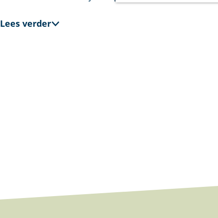
a
g
Lees verder
e