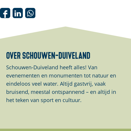
p
o
D
D
D
p
e
e
e
u
e
e
e
p
l
l
l
m
d
d
d
over schouwen-duiveland
e
e
e
e
t
z
z
z
Schouwen-Duiveland heeft alles! Van
v
e
e
e
evenementen en monumenten tot natuur en
e
p
p
p
eindeloos veel water. Altijd gastvrij, vaak
r
a
a
a
bruisend, meestal ontspannend – en altijd in
g
g
g
g
het teken van sport en cultuur.
r
i
i
i
o
n
n
n
t
a
a
a
e