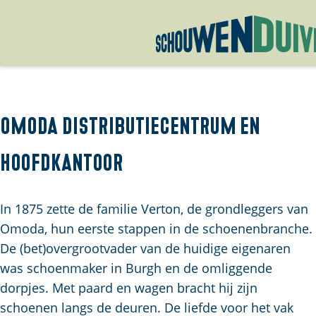
G
a
n
a
Omoda distributiecentrum en
a
hoofdkantoor
r
d
e
In 1875 zette de familie Verton, de grondleggers van
h
Omoda, hun eerste stappen in de schoenenbranche.
o
De (bet)overgrootvader van de huidige eigenaren
m
was schoenmaker in Burgh en de omliggende
e
dorpjes. Met paard en wagen bracht hij zijn
p
schoenen langs de deuren. De liefde voor het vak