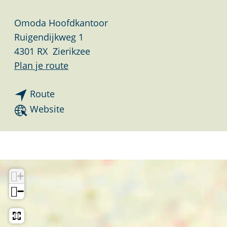
Omoda Hoofdkantoor
Ruigendijkweg 1
4301 RX
Zierikzee
n
Plan je route
a
n
a
Route
a
r
v
Website
a
O
a
r
m
n
O
o
O
m
d
m
+
o
a
o
−
d
d
d
a
i
a
d
s
d