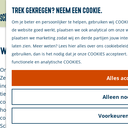
Trek gekregen? Neem een cookie.
Zoeken
Om je beter en persoonlijker te helpen, gebruiken wij COOKI
G
de website goed werkt, plaatsen we ook analytical om onze 
a
plaatsen we marketing zodat wij en derde partijen jouw in
n
laten zien. Meer weten? Lees hier alles over ons cookiebeleid
a
Walvisbunker
gebruiken, dan is het nodig dat je onze COOKIES accepteert. 
a
functionele en analytische COOKIES.
r
Ontdek de historische Atlantikwall bij de
d
Zeepeduinen en Slot Haamstede op Schouwen. Deze
Alles ac
e
indrukwekkende verdedigingslinie bestond uit
h
tientallen bunkers, waaronder de Walvisbunker: een
Alleen no
o
commandobunker van het type 117a, gelegen op het
m
hoogste duin. Vanuit hier hadden de Duitsers het
e
Voorkeuren
commando over alle verdedigingswerken op
p
Schouwen tijdens WOII.