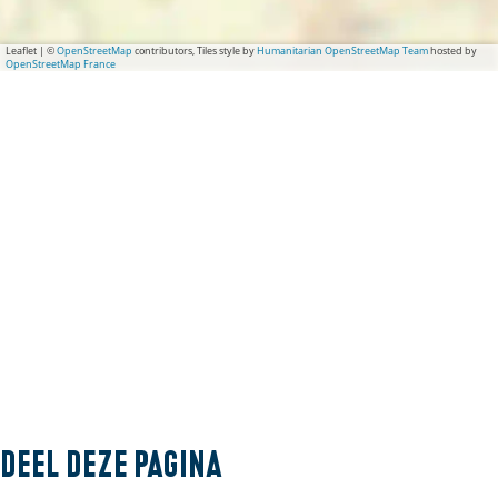
e
Z
e
e
Leaflet
|
©
OpenStreetMap
contributors, Tiles style by
Humanitarian OpenStreetMap Team
hosted by
e
OpenStreetMap France
Deel deze pagina