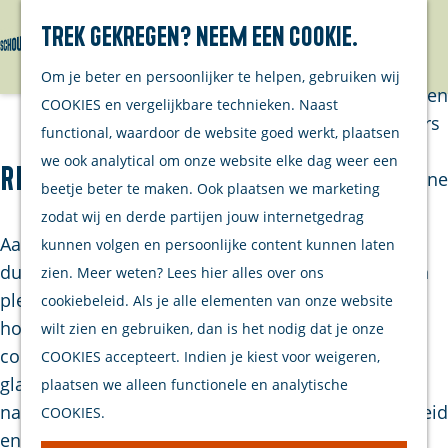
Trek gekregen? Neem een cookie.
Van eilanders
Zoeken
Menu
G
Van
Om je beter en persoonlijker te helpen, gebruiken wij
a
streekproducenten
COOKIES en vergelijkbare technieken. Naast
n
Van ondernemers
functional, waardoor de website goed werkt, plaatsen
a
Verhalen
we ook analytical om onze website elke dag weer een
Resort Land & Zee
a
Inwonersmagazine
beetje beter te maken. Ook plaatsen we marketing
r
Tips om te doen
zodat wij en derde partijen jouw internetgedrag
d
op Schouwen-
Aan de rand van zee en land, verscholen tussen
kunnen volgen en persoonlijke content kunnen laten
e
Duiveland
duinen, water en groen, ligt Resort Land & Zee. Een
zien. Meer weten? Lees hier alles over ons
h
plek waar je echt even tot rust komt en kunt kiezen
cookiebeleid. Als je alle elementen van onze website
o
Plan je bezoek
hoe je wilt verblijven. Of je nu slaapt in een
wilt zien en gebruiken, dan is het nodig dat je onze
m
comfortabele hotelkamer of studio, een sfeervolle
COOKIES accepteert. Indien je kiest voor weigeren,
Welkom
e
glampingtent of lodge, of je eigen plek meebrengt
plaatsen we alleen functionele en analytische
Op de kaart
p
naar de ruime camping – hier draait alles om vrijheid
COOKIES.
Stranden
a
en genieten in de natuur.
Samen met je