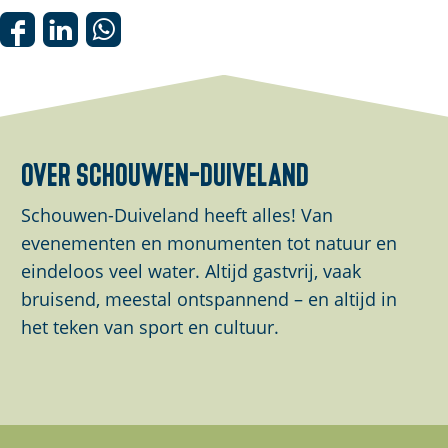
D
D
D
e
e
e
e
e
e
l
l
l
d
d
d
over schouwen-duiveland
e
e
e
z
z
z
Schouwen-Duiveland heeft alles! Van
e
e
e
evenementen en monumenten tot natuur en
p
p
p
eindeloos veel water. Altijd gastvrij, vaak
a
a
a
bruisend, meestal ontspannend – en altijd in
g
g
g
het teken van sport en cultuur.
i
i
i
n
n
n
a
a
a
o
o
o