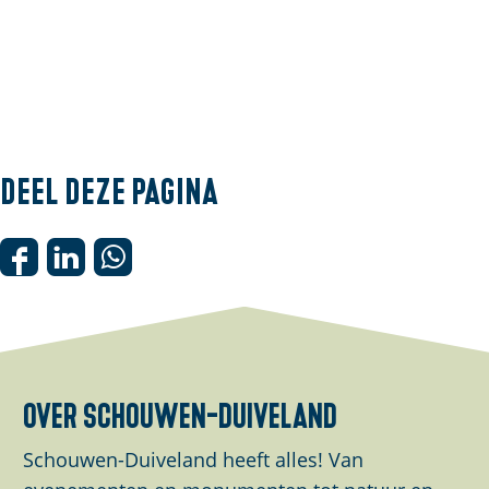
I
Deel deze pagina
D
D
D
e
e
e
e
e
e
l
l
l
d
d
d
over schouwen-duiveland
e
e
e
z
z
z
Schouwen-Duiveland heeft alles! Van
e
e
e