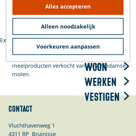
g
Oorspronkelijke functie: Stoomsleepboot
Alles accepteren
hond
e
Bouwperiode: 1941-1946
Bereikbaarheid
Huidige functie: Stoomsleepboot
Duurzaam
Alleen noodzakelijk
Extra informatie
Voorkeuren aanpassen
Bezoek
Doorlopende rondleidingen, er worden
Woon
meelproducten verkocht van de Schiedamse
molen.
Werken
Vestigen
Contact
Vluchthavenweg 1
4311 RP
Bruinisse