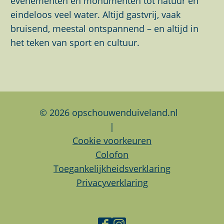
evenementen en monumenten tot natuur en
p
p
p
eindeloos veel water. Altijd gastvrij, vaak
a
a
a
bruisend, meestal ontspannend – en altijd in
g
g
g
het teken van sport en cultuur.
i
i
i
n
n
n
a
a
a
o
o
o
p
p
p
© 2026 opschouwenduiveland.nl
F
L
W
|
a
i
h
Cookie voorkeuren
c
n
a
Colofon
e
k
t
Toegankelijkheidsverklaring
b
e
s
Privacyverklaring
o
d
A
o
I
p
k
n
p