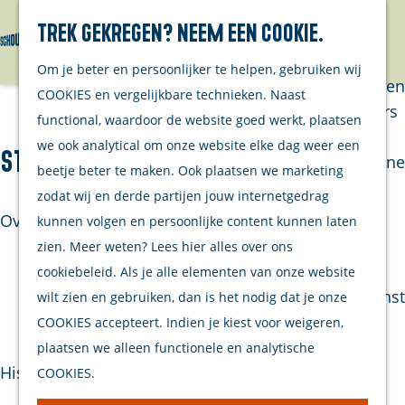
Trek gekregen? Neem een cookie.
Van eilanders
Zoeken
Menu
G
Van
Om je beter en persoonlijker te helpen, gebruiken wij
a
streekproducenten
COOKIES en vergelijkbare technieken. Naast
n
Van ondernemers
functional, waardoor de website goed werkt, plaatsen
a
Verhalen
we ook analytical om onze website elke dag weer een
Stoomsleepboot Dockyard III
a
Inwonersmagazine
beetje beter te maken. Ook plaatsen we marketing
r
Tips om te doen
zodat wij en derde partijen jouw internetgedrag
d
op Schouwen-
Over dit monument
kunnen volgen en persoonlijke content kunnen laten
e
Duiveland
zien. Meer weten? Lees hier alles over ons
h
De Dockyard III is een stoomsleepboot die
cookiebeleid. Als je alle elementen van onze website
o
Plan je bezoek
gebouwd is tussen 1941 en 1946, en deed dienst
wilt zien en gebruiken, dan is het nodig dat je onze
m
als sleepboot in de Rotterdamse haven.
COOKIES accepteert. Indien je kiest voor weigeren,
Welkom
e
plaatsen we alleen functionele en analytische
Op de kaart
p
Historie & functie
COOKIES.
Stranden
a
Samen met je