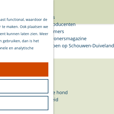
Verhalen
Menu
Van eilanders
aast functional, waardoor de
Van streekproducenten
er te maken. Ook plaatsen we
Van ondernemers
tent kunnen laten zien. Meer
Verhalen Inwonersmagazine
en gebruiken, dan is het
Tips om te doen op Schouwen-Duiveland
onele en analytische
Plan je bezoek
Welkom
Op de kaart
Stranden
Samen met je hond
Bereikbaarheid
Duurzaam