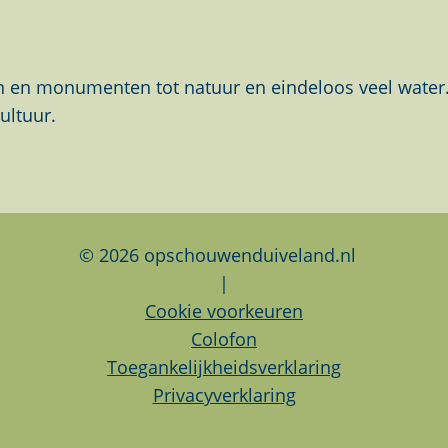
en monumenten tot natuur en eindeloos veel water. Al
ultuur.
© 2026 opschouwenduiveland.nl
|
Cookie voorkeuren
Colofon
Toegankelijkheidsverklaring
Privacyverklaring