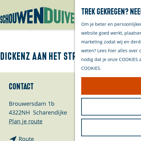
Trek gekregen? Nee
Om je beter en persoonlijke
G
website goed werkt, plaatse
a
marketing zodat wij en derd
n
weten? Lees hier alles over 
a
Dickenz aan het strand
nodig dat je onze COOKIES ac
a
COOKIES.
r
d
Contact
e
h
Brouwersdam 1b
o
4322NH
Scharendijke
m
n
Plan je route
e
a
p
n
a
Route