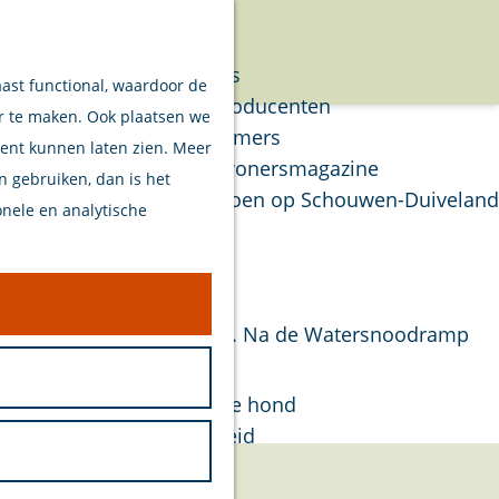
Verhalen
Menu
Van eilanders
aast functional, waardoor de
Van streekproducenten
er te maken. Ook plaatsen we
Van ondernemers
tent kunnen laten zien. Meer
Verhalen Inwonersmagazine
en gebruiken, dan is het
Tips om te doen op Schouwen-Duiveland
onele en analytische
Plan je bezoek
Welkom
ndië op D-day (6 juni 1944). Na de Watersnoodramp
Op de kaart
matiepunt ingericht.
Stranden
Samen met je hond
Bereikbaarheid
Duurzaam