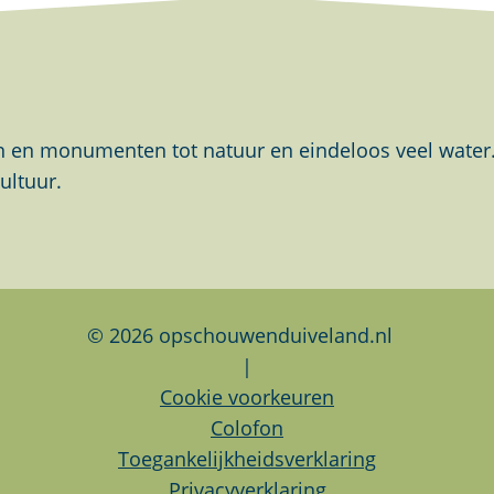
en monumenten tot natuur en eindeloos veel water. Al
ultuur.
© 2026 opschouwenduiveland.nl
|
Cookie voorkeuren
Colofon
Toegankelijkheidsverklaring
Privacyverklaring