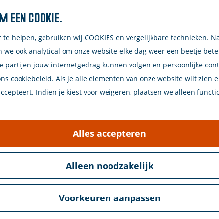
m een cookie.
Zoeken
r te helpen, gebruiken wij COOKIES en vergelijkbare technieken. N
n we ook analytical om onze website elke dag weer een beetje bet
e partijen jouw internetgedrag kunnen volgen en persoonlijke con
ons cookiebeleid. Als je alle elementen van onze website wilt zien 
n Renesse Schelphoek
cepteert. Indien je kiest voor weigeren, plaatsen we alleen functi
Alles accepteren
on, oorspronkelijk gebouwd voor de landing in Norma
emene Geul te dichten. Naast de caisson is een infor
Alleen noodzakelijk
Voorkeuren aanpassen