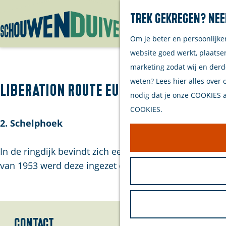
Trek gekregen? Nee
Om je beter en persoonlijke
G
website goed werkt, plaatse
a
marketing zodat wij en derd
n
weten? Lees hier alles over 
a
Liberation route Europe | De tien va
nodig dat je onze COOKIES ac
a
COOKIES.
r
2. Schelphoek
d
e
In de ringdijk bevindt zich een grote Phoenix-caiss
h
van 1953 werd deze ingezet om de doorbraak bij de G
o
m
e
p
Contact