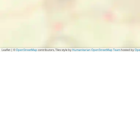
Leaflet
|
©
OpenStreetMap
contributors, Tiles style by
Humanitarian OpenStreetMap Team
hosted by
Ope