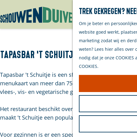
Trek gekregen? Nee
Om je beter en persoonlijke
G
website goed werkt, plaatse
a
marketing zodat wij en derd
n
weten? Lees hier alles over 
a
Tapasbar 't Schuitje
nodig dat je onze COOKIES ac
a
COOKIES.
r
Tapasbar 't Schuitje is een sfeervol en laagdrempelig
d
menukaart van meer dan 75 koude en warme tapas bie
e
vlees-, vis- en vegetarische gerechten, evenals smake
h
o
Het restaurant beschikt over een gezellig interieur 
m
maakt 't Schuitje een populaire bestemming voor zow
e
p
Voor gezinnen is er een speciale tapaskaart voor kind