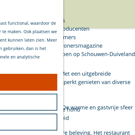
Verhalen
Menu
Van eilanders
aast functional, waardoor de
Van streekproducenten
er te maken. Ook plaatsen we
Van ondernemers
tent kunnen laten zien. Meer
Verhalen Inwonersmagazine
en gebruiken, dan is het
Tips om te doen op Schouwen-Duiveland
onele en analytische
Plan je bezoek
egen aan de Schuithaven. Met een uitgebreide
ing. Gasten kunnen onbeperkt genieten van diverse
Welkom
nse keuken.
Op de kaart
Stranden
 tijdens de zomermaanden. De warme en gastvrije sfeer
Samen met je hond
Bereikbaarheid
Duurzaam
oor een complete culinaire beleving. Het restaurant