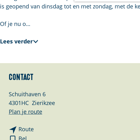
a
is geopend van dinsdag tot en met zondag, met de k
g
e
Of je nu o…
Lees verder
Contact
Schuithaven 6
4301HC
Zierikzee
n
Plan je route
a
n
a
Route
a
r
T
Bel