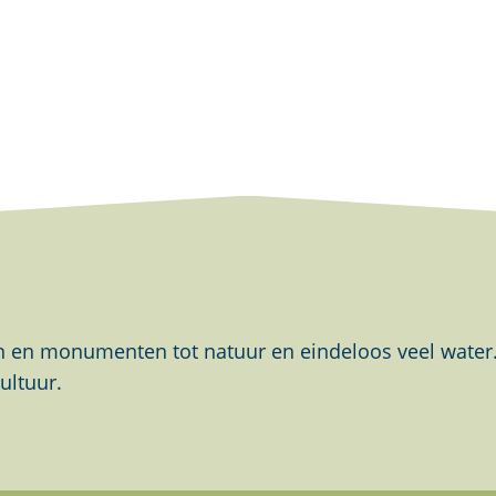
en monumenten tot natuur en eindeloos veel water. Al
ultuur.