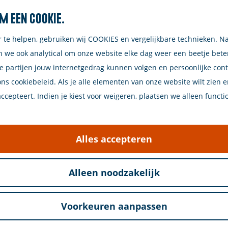
m een cookie.
Zoeken
r te helpen, gebruiken wij COOKIES en vergelijkbare technieken. N
n we ook analytical om onze website elke dag weer een beetje bet
e partijen jouw internetgedrag kunnen volgen en persoonlijke con
ons cookiebeleid. Als je alle elementen van onze website wilt zien 
cepteert. Indien je kiest voor weigeren, plaatsen we alleen functi
 restaurant in het historische hart van Zierikzee, gel
dt het restaurant een authentieke Spaanse eetervar
Alles accepteren
lijke desserts, allemaal bereid volgens de fijne Spaa
Alleen noodzakelijk
en een ruim terras, ideaal voor zowel lunch als diner
el lokale bewoners als toeristen.
Voorkeuren aanpassen
eren, en de uitgebreide dranken- en wijnkaart zorgt v