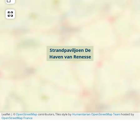
n
e
s
s
e
Strandpaviljoen De
Haven van Renesse
Leaflet
|
©
OpenStreetMap
contributors, Tiles style by
Humanitarian OpenStreetMap Team
hosted by
OpenStreetMap France