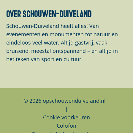
d
d
d
over schouwen-duiveland
e
e
e
z
z
z
Schouwen-Duiveland heeft alles! Van
e
e
e
evenementen en monumenten tot natuur en
p
p
p
eindeloos veel water. Altijd gastvrij, vaak
a
a
a
bruisend, meestal ontspannend – en altijd in
g
g
g
het teken van sport en cultuur.
i
i
i
n
n
n
a
a
a
o
o
o
p
p
p
© 2026 opschouwenduiveland.nl
F
L
W
|
a
i
h
Cookie voorkeuren
c
n
a
Colofon
e
k
t