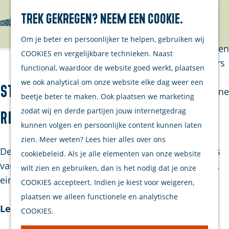
Trek gekregen? Neem een cookie.
Van eilanders
Zoeken
Menu
G
Van
Om je beter en persoonlijker te helpen, gebruiken wij
a
streekproducenten
COOKIES en vergelijkbare technieken. Naast
n
Van ondernemers
functional, waardoor de website goed werkt, plaatsen
a
Verhalen
we ook analytical om onze website elke dag weer een
Strandpaviljoen De Haven van
a
Inwonersmagazine
beetje beter te maken. Ook plaatsen we marketing
r
Tips om te doen
zodat wij en derde partijen jouw internetgedrag
Renesse
d
op Schouwen-
kunnen volgen en persoonlijke content kunnen laten
e
Duiveland
zien. Meer weten? Lees hier alles over ons
h
De zilte zeelucht, eindeloze vergezichten, het geruis
cookiebeleid. Als je alle elementen van onze website
o
Plan je bezoek
van de golven en de ondergaande zon. Een warme,
wilt zien en gebruiken, dan is het nodig dat je onze
m
eindeloze zomer of heerlijk herfstig uit…
COOKIES accepteert. Indien je kiest voor weigeren,
Welkom
e
plaatsen we alleen functionele en analytische
Op de kaart
p
Lees verder
COOKIES.
Stranden
a
Samen met je