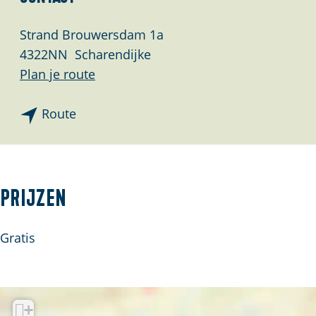
Strand Brouwersdam 1a
4322NN
Scharendijke
n
Plan je route
a
n
a
Route
a
r
a
S
r
t
S
r
Prijzen
t
a
r
n
Gratis
a
d
n
S
d
c
+
S
h