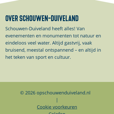
l
l
l
d
d
d
over schouwen-duiveland
e
e
e
z
z
z
Schouwen-Duiveland heeft alles! Van
e
e
e
evenementen en monumenten tot natuur en
p
p
p
eindeloos veel water. Altijd gastvrij, vaak
a
a
a
bruisend, meestal ontspannend – en altijd in
g
g
g
het teken van sport en cultuur.
i
i
i
n
n
n
a
a
a
o
o
o
p
p
p
© 2026 opschouwenduiveland.nl
F
L
W
|
a
i
h
Cookie voorkeuren
c
n
a