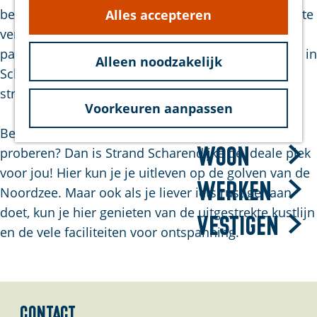
g
beschikbaar om de toegankelijkheid op het strand te
Alles accepteren
hond
e
verbeteren. Ook is er een betaalde
Bereikbaarheid
parkeergelegenheid bij de parkeerplaats Rampweg in
Duurzaam
Alleen noodzakelijk
Scharendijke, op slechts 1 minuten lopen van het
strand.
Voorkeuren aanpassen
Bezoek
Ben je een ervaren surfer of wil je het eens
Woon
proberen? Dan is Strand Scharendijke de ideale plek
voor jou! Hier kun je je uitleven op de golven van de
Werken
Noordzee. Maar ook als je liever iets rustiger aan
doet, kun je hier genieten van de uitgestrekte kustlijn
Vestigen
en de vele faciliteiten voor ontspanning.
Contact