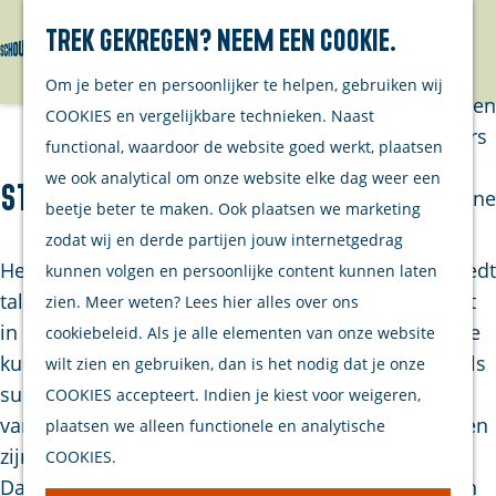
Trek gekregen? Neem een cookie.
Van eilanders
Zoeken
Menu
G
Van
Om je beter en persoonlijker te helpen, gebruiken wij
a
streekproducenten
COOKIES en vergelijkbare technieken. Naast
n
Van ondernemers
functional, waardoor de website goed werkt, plaatsen
a
Verhalen
we ook analytical om onze website elke dag weer een
Strand Scharendijke
a
Inwonersmagazine
beetje beter te maken. Ook plaatsen we marketing
r
Tips om te doen
zodat wij en derde partijen jouw internetgedrag
d
op Schouwen-
Het Strand Scharendijke is een familiestrand en biedt
kunnen volgen en persoonlijke content kunnen laten
e
Duiveland
talloze activiteiten voor jong en oud. Het strand ligt
zien. Meer weten? Lees hier alles over ons
h
in de buurt van de populaire Brouwersdam, waar je
cookiebeleid. Als je alle elementen van onze website
o
Plan je bezoek
kunt genieten van verschillende strandsporten zoals
wilt zien en gebruiken, dan is het nodig dat je onze
m
surfen, kitesurfen en kitebuggyen. Paardrijden kan
COOKIES accepteert. Indien je kiest voor weigeren,
Welkom
e
van 1 oktober tot 30 april, terwijl loslopende honden
plaatsen we alleen functionele en analytische
Op de kaart
p
zijn toegestaan van 1 oktober tot 31 maart.
COOKIES.
Stranden
a
Daarnaast heeft beachclub Perry’s strandrolstoelen
Samen met je