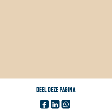
Deel deze pagina
D
D
D