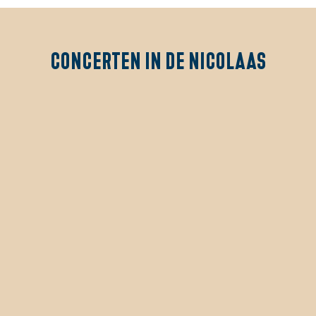
e
n
concerten
in de Nicolaas