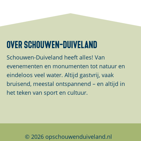
e
e
e
e
e
e
l
l
l
d
d
d
e
e
e
over schouwen-duiveland
z
z
z
e
e
e
Schouwen-Duiveland heeft alles! Van
p
p
p
evenementen en monumenten tot natuur en
a
a
a
eindeloos veel water. Altijd gastvrij, vaak
g
g
g
bruisend, meestal ontspannend – en altijd in
i
i
i
het teken van sport en cultuur.
n
n
n
a
a
a
o
o
o
p
p
p
F
L
W
© 2026 opschouwenduiveland.nl