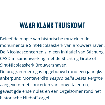
a
n
g
t
e
d
e
Waar klank thuiskomt
k
a
Beleef de magie van historische muziek in de
l
monumentale Sint-Nicolaaskerk van Brouwershaven.
l
De Nicolaasconcerten zijn een initiatief van Stichting
e
CASD in samenwerking met de Stichting Grote of
c
Sint-Nicolaaskerk Brouwershaven.
o
De programmering is opgebouwd rond een jaarlijks
n
ankerpunt: Monteverdi's
Vespro della Beata Vergine
,
c
aangevuld met concerten van jonge talenten,
e
gevestigde ensembles en een Orgelzomer rond het
r
historische Niehoff-orgel.
t