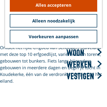
g
Alles accepteren
hond
e
Bereikbaarheid
Duurzaam
Alleen noodzakelijk
Ontdek verborgen schatten op
Schouwen-Duiveland
Voorkeuren aanpassen
Bezoek
Ontdek het rijke erfgoed van Schouwen-Duiveland
Woon
met deze top 10 erfgoedlijst, variërend van torens,
gebouwen tot bunkers. Fiets langs bijzondere
Werken
gebouwen in meerdere dagen en begin je tocht in
Koudekerke, één van de verdronken dorpen op het
Vestigen
eiland.