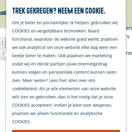
Trek gekregen? Neem een cookie.
Van eilanders
Zoeken
Menu
G
Van
Om je beter en persoonlijker te helpen, gebruiken wij
a
streekproducenten
COOKIES en vergelijkbare technieken. Naast
n
Van ondernemers
functional, waardoor de website goed werkt, plaatsen
Deze 10 bezienswaardigheden
a
Verhalen
we ook analytical om onze website elke dag weer een
a
Inwonersmagazine
moet je gezien hebben
beetje beter te maken. Ook plaatsen we marketing
r
Tips om te doen
zodat wij en derde partijen jouw internetgedrag
d
op Schouwen-
kunnen volgen en persoonlijke content kunnen laten
e
Duiveland
zien. Meer weten? Lees hier alles over ons
h
cookiebeleid. Als je alle elementen van onze website
o
Plan je bezoek
wilt zien en gebruiken, dan is het nodig dat je onze
m
COOKIES accepteert. Indien je kiest voor weigeren,
Welkom
e
plaatsen we alleen functionele en analytische
Op de kaart
p
COOKIES.
Stranden
a
Samen met je