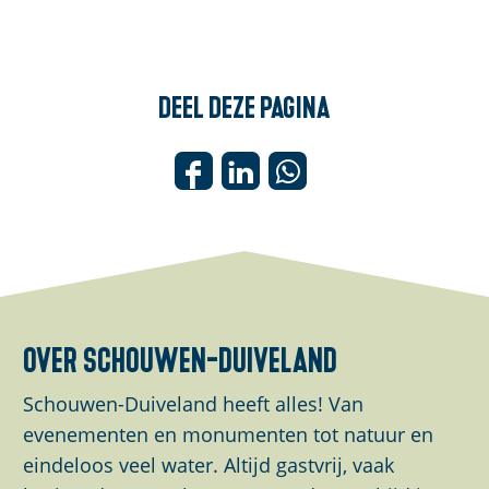
Deel deze pagina
D
D
D
e
e
e
e
e
e
l
l
l
d
d
d
e
e
e
over schouwen-duiveland
z
z
z
e
e
e
Schouwen-Duiveland heeft alles! Van
p
p
p
evenementen en monumenten tot natuur en
a
a
a
eindeloos veel water. Altijd gastvrij, vaak