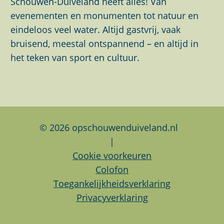
Schouwen-Duiveland heeft alles! Van
p
p
p
evenementen en monumenten tot natuur en
a
a
a
eindeloos veel water. Altijd gastvrij, vaak
g
g
g
bruisend, meestal ontspannend – en altijd in
i
i
i
het teken van sport en cultuur.
n
n
n
a
a
a
o
o
o
p
p
p
F
L
W
© 2026 opschouwenduiveland.nl
a
i
h
|
c
n
a
Cookie voorkeuren
e
k
t
Colofon
b
e
s
Toegankelijkheidsverklaring
o
d
A
Privacyverklaring
o
I
p
k
n
p