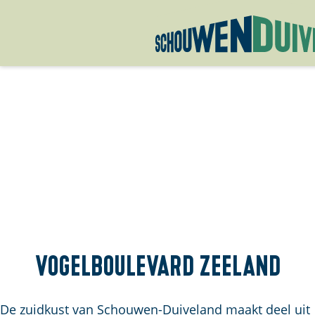
G
a
n
a
a
r
d
e
h
o
m
Vogelboulevard Zeeland
e
p
De zuidkust van Schouwen-Duiveland maakt deel uit