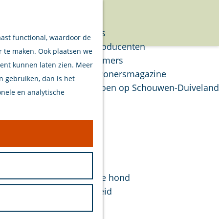
Verhalen
Menu
Van eilanders
aast functional, waardoor de
Van streekproducenten
er te maken. Ook plaatsen we
Van ondernemers
tent kunnen laten zien. Meer
Verhalen Inwonersmagazine
en gebruiken, dan is het
Tips om te doen op Schouwen-Duiveland
onele en analytische
Plan je bezoek
Welkom
Op de kaart
ral vind
Stranden
plet gras
Samen met je hond
Bereikbaarheid
Duurzaam