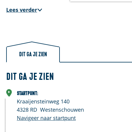
a
g
Lees verder
e
Dit ga je zien
Dit ga je zien
Startpunt:
Kraaijensteinweg 140
4328 RD
Westenschouwen
Navigeer naar startpunt