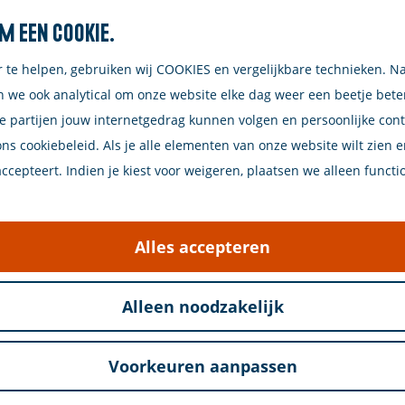
m een cookie.
Zoeken
r te helpen, gebruiken wij COOKIES en vergelijkbare technieken. N
n we ook analytical om onze website elke dag weer een beetje bet
e partijen jouw internetgedrag kunnen volgen en persoonlijke con
Schouwen-Duiveland
ons cookiebeleid. Als je alle elementen van onze website wilt zien 
cepteert. Indien je kiest voor weigeren, plaatsen we alleen functi
Alles accepteren
Westerschouwen? Tenminste, dat denken we, want ove
Alleen noodzakelijk
d, wielsporen van een kruiwagentje, en soms zelfs ge
t zelfs een kabouterdrolletje tegenkomen!
Voorkeuren aanpassen