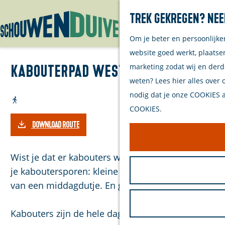
Trek gekregen? Nee
Om je beter en persoonlijke
G
website goed werkt, plaatse
a
marketing zodat wij en derd
Kabouterpad Westerschouwen - 
n
weten? Lees hier alles over 
a
nodig dat je onze COOKIES ac
a
COOKIES.
r
DOWNLOAD ROUTE
d
e
h
Wist je dat er kabouters wonen in de bossen van 
o
je kaboutersporen: kleine voetafdrukken in het zan
m
van een middagdutje. En geloof het of niet, je kun
e
p
Kabouters zijn de hele dag druk in de weer, …