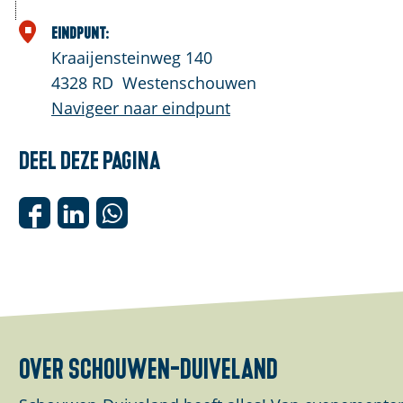
Eindpunt:
Kraaijensteinweg 140
4328 RD
Westenschouwen
Navigeer naar eindpunt
Deel deze pagina
D
D
D
e
e
e
e
e
e
l
l
l
d
d
d
e
e
e
over schouwen-duiveland
z
z
z
e
e
e