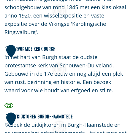
4
m
a
s
schoolgebouw van rond 1845 met een klaslokaal
s
a
e
anno 1920, een wisselexpositie en vaste
t
n
u
expositie over de Vikingse 'Karolingische
e
h
m
Ringwalburg'.
d
a
d
e
l
e
H
Hervormde Kerk Burgh
1
m
B
e
In het hart van Burgh staat de oudste
5
B
u
r
protestantse kerk van Schouwen-Duiveland.
u
r
v
Gebouwd in de 17e eeuw en nog altijd een plek
r
g
o
van rust, bezinning en historie. Een bezoek
g
h
r
waard voor wie houdt van erfgoed en stilte.
h
s
m
72
-
e
d
H
S
e
U
Uitkijktoren Burgh-Haamstede
1
a
c
K
i
Bezoek de uitkijktoren in Burgh-Haamstede en
6
a
h
e
t