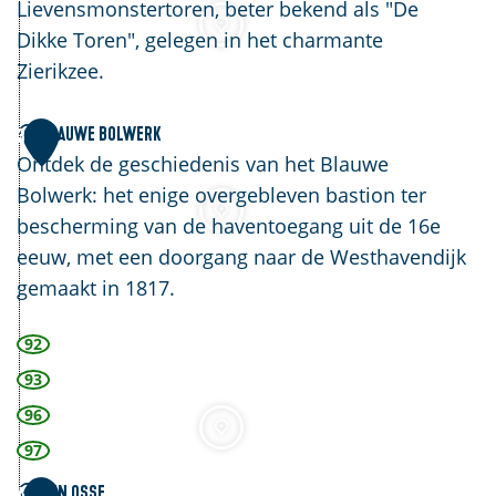
m
n
Lievensmonstertoren, beter bekend als "De
u
t
Dikke Toren", gelegen in het charmante
s
-
Zierikzee.
e
L
u
i
B
Blauwe Bolwerk
3
m
e
l
Ontdek de geschiedenis van het Blauwe
Z
v
a
Bolwerk: het enige overgebleven bastion ter
i
e
u
bescherming van de haventoegang uit de 16e
e
n
w
eeuw, met een doorgang naar de Westhavendijk
r
s
e
gemaakt in 1817.
i
m
B
92
k
o
o
z
n
l
93
e
s
w
96
e
t
e
97
e
r
D
Den Osse
4