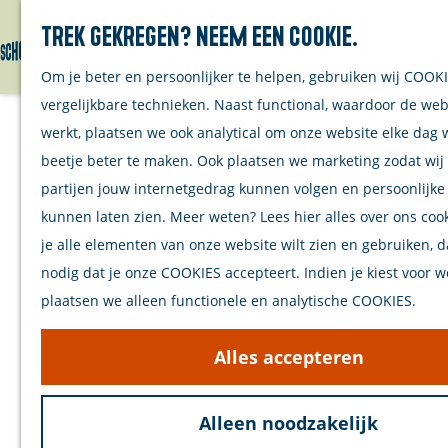
Verhalen
Trek gekregen? Neem een cookie.
Van eiland
Zoeken
Menu
G
Om je beter en persoonlijker te helpen, gebruiken wij COOK
Van stree
a
vergelijkbare technieken. Naast functional, waardoor de web
Van onde
n
werkt, plaatsen we ook analytical om onze website elke dag
Monumentaal Fietsen
Verhalen
a
beetje beter te maken. Ook plaatsen we marketing zodat wij
Inwonersm
a
partijen jouw internetgedrag kunnen volgen en persoonlijke
Tips om t
(59 km)
r
kunnen laten zien. Meer weten? Lees hier alles over ons cook
Schouwen-
d
je alle elementen van onze website wilt zien en gebruiken, d
DOWNLOAD ROUTE
e
nodig dat je onze COOKIES accepteert. Indien je kiest voor w
Plan je bezoek
h
plaatsen we alleen functionele en analytische COOKIES.
Een fietsroute (59 km) langs historische
Welkom
o
monumenten op Schouwen-Duiveland. De
Op de kaar
m
Alles accepteren
verbinding met open zee zorgde hier in het
Stranden
e
verleden voor veel welvaart.
Samen met
p
Alleen noodzakelijk
Met meer dan 500 rijksmonumenten heeft
Bereikbaa
a