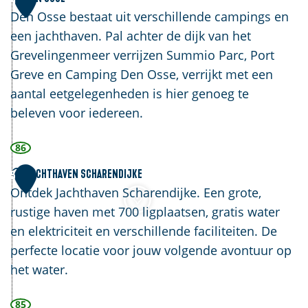
r
k
e
Den Osse bestaat uit verschillende campings en
t
n
een jachthaven. Pal achter de dijk van het
o
O
Grevelingenmeer verrijzen Summio Parc, Port
r
s
Greve en Camping Den Osse, verrijkt met een
e
s
aantal eetgelegenheden is hier genoeg te
n
e
beleven voor iedereen.
'
'
86
D
J
Jachthaven Scharendijke
5
e
a
Ontdek Jachthaven Scharendijke. Een grote,
D
c
rustige haven met 700 ligplaatsen, gratis water
i
h
en elektriciteit en verschillende faciliteiten. De
k
t
perfecte locatie voor jouw volgende avontuur op
k
h
het water.
e
a
T
85
v