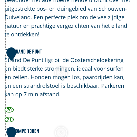
bewonder het adembenemende uitzicht over het
m
o
r
k
uitgestrekte bos- en duingebied van Schouwen-
s
o
k
i
Duiveland. Een perfecte plek om de veelzijdige
t
l
B
j
natuur en prachtige vergezichten van het eiland
e
e
u
k
te ontdekken!
d
r
t
e
g
o
S
Strand De Punt
1
h
r
t
Strand De Punt ligt bij de Oosterscheldekering
7
e
r
en biedt sterke stromingen, ideaal voor surfen
n
a
en zeilen. Honden mogen los, paardrijden kan,
B
n
en een strandrolstoel is beschikbaar. Parkeren
u
d
kan op 7 min afstand.
r
D
70
g
e
h
P
71
-
u
P
Plompe Toren
1
H
n