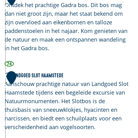
s
o
e
Ontdek het prachtige Gadra bos. Dit bos mag
0
s
n
t
dan niet groot zijn, maar het staat bekend om
e
d
G
zijn overvloed aan eikenbomen en talloze
e
a
paddenstoelen in het najaar. Kom genieten van
n
d
de natuur en maak een ontspannen wandeling
r
in het Gadra bos.
a
74
b
o
L
Landgoed Slot Haamstede
1
s
a
Aanschouw prachtige natuur van Landgoed Slot
1
n
Haamstede tijdens een begeleide excursie van
d
Natuurmonumenten. Het Slotbos is de
g
thuisbasis van sneeuwklokjes, hyacinten en
o
narcissen, en biedt een schuilplaats voor een
e
verscheidenheid aan vogelsoorten.
d