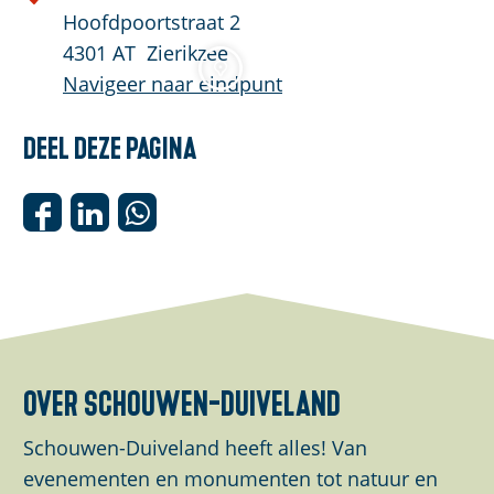
r
e
Hoofdpoortstraat 2
i
r
4301 AT
Zierikzee
k
k
Navigeer naar eindpunt
z
Z
e
i
Deel deze pagina
e
e
r
D
D
D
i
e
e
e
k
e
e
e
z
l
l
l
e
d
d
d
e
e
e
e
over schouwen-duiveland
z
z
z
e
e
e
Schouwen-Duiveland heeft alles! Van
p
p
p
evenementen en monumenten tot natuur en