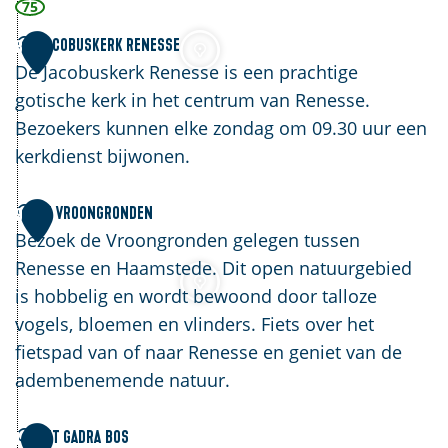
a
n
75
r
Z
J
Jacobuskerk Renesse
8
e
o
a
De Jacobuskerk Renesse is een prachtige
n
e
c
gotische kerk in het centrum van Renesse.
d
t
o
Bezoekers kunnen elke zondag om 09.30 uur een
i
e
b
kerkdienst bijwonen.
j
n
u
k
H
s
D
De Vroongronden
9
e
a
k
e
Bezoek de Vroongronden gelegen tussen
a
e
V
Renesse en Haamstede. Dit open natuurgebied
r
r
r
is hobbelig en wordt bewoond door talloze
d
k
o
vogels, bloemen en vlinders. Fiets over het
R
o
fietspad van of naar Renesse en geniet van de
e
n
adembenemende natuur.
n
g
e
r
H
Het Gadra bos
1