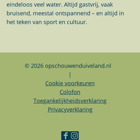
a
a
a
eindeloos veel water. Altijd gastvrij, vaak
g
g
g
bruisend, meestal ontspannend – en altijd in
i
i
i
het teken van sport en cultuur.
n
n
n
a
a
a
o
o
o
p
p
p
F
L
W
© 2026 opschouwenduiveland.nl
a
i
h
|
c
n
a
Cookie voorkeuren
e
k
t
Colofon
b
e
s
Toegankelijkheidsverklaring
o
d
A
Privacyverklaring
o
I
p
k
n
p
F
I