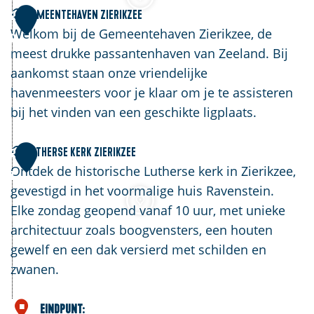
e
G
Gemeentehaven Zierikzee
2
d
e
Welkom bij de Gemeentehaven Zierikzee, de
0
D
m
meest drukke passantenhaven van Zeeland. Bij
e
e
aankomst staan onze vriendelijke
S
e
havenmeesters voor je klaar om je te assisteren
c
n
bij het vinden van een geschikte ligplaats.
h
t
e
e
L
Lutherse kerk Zierikzee
2
l
h
u
Ontdek de historische Lutherse kerk in Zierikzee,
1
p
a
t
gevestigd in het voormalige huis Ravenstein.
h
v
h
Elke zondag geopend vanaf 10 uur, met unieke
o
e
e
architectuur zoals boogvensters, een houten
e
n
r
gewelf en een dak versierd met schilden en
k
Z
s
zwanen.
i
e
e
k
Eindpunt: