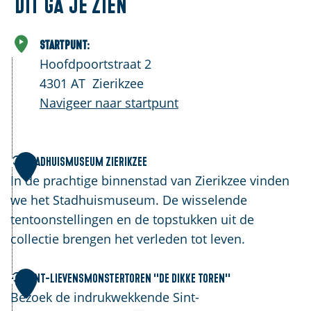
Dit ga je zien
Startpunt:
Hoofdpoortstraat 2
4301 AT
Zierikzee
Navigeer naar startpunt
S
Stadhuismuseum Zierikzee
1
t
In de prachtige binnenstad van Zierikzee vinden
a
we het Stadhuismuseum. De wisselende
d
tentoonstellingen en de topstukken uit de
h
collectie brengen het verleden tot leven.
u
i
S
Sint-Lievensmonstertoren ''De Dikke Toren''
2
s
i
Bezoek de indrukwekkende Sint-