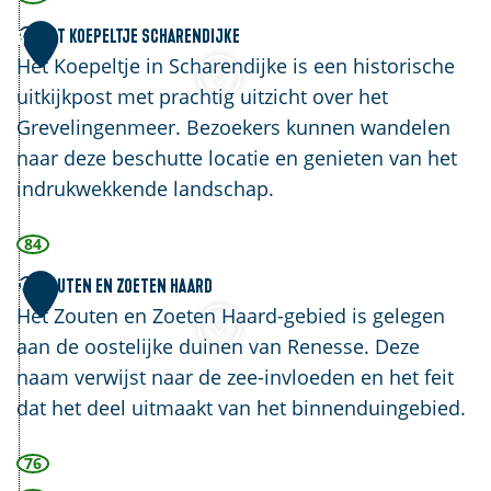
o
e
H
r
Het Koepeltje Scharendijke
6
n
e
Het Koepeltje in Scharendijke is een historische
e
S
t
uitkijkpost met prachtig uitzicht over het
n
c
K
Grevelingenmeer. Bezoekers kunnen wandelen
'
h
o
naar deze beschutte locatie en genieten van het
'
a
e
indrukwekkende landschap.
r
p
e
84
e
n
l
Z
Zouten en Zoeten Haard
7
d
t
o
Het Zouten en Zoeten Haard-gebied is gelegen
i
j
u
aan de oostelijke duinen van Renesse. Deze
j
e
t
naam verwijst naar de zee-invloeden en het feit
k
S
e
dat het deel uitmaakt van het binnenduingebied.
e
c
n
h
76
e