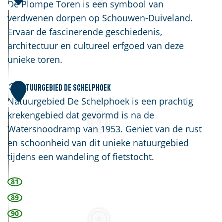
l
De Plompe Toren is een symbool van
8
a
t
o
verdwenen dorpen op Schouwen-Duiveland.
a
m
Ervaar de fascinerende geschiedenis,
m
p
architectuur en cultureel erfgoed van deze
s
e
unieke toren.
t
T
e
o
N
Natuurgebied De Schelphoek
1
d
r
a
Natuurgebied De Schelphoek is een prachtig
9
e
e
t
krekengebied dat gevormd is na de
n
u
Watersnoodramp van 1953. Geniet van de rust
u
en schoonheid van dit unieke natuurgebied
r
tijdens een wandeling of fietstocht.
g
81
e
b
89
i
90