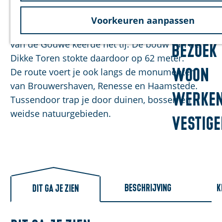
Zierikzee veel moois te bieden. In de oude
Duurzaam
g
stadshaven meerden ooit grote
Voorkeuren aanpassen
e
koopvaardijschepen aan. Maar door verzanding
van de Gouwe keerde het tij. De bouw van de
Bezoek
Dikke Toren stokte daardoor op 62 meter.
Woon
De route voert je ook langs de monumenten
van Brouwershaven, Renesse en Haamstede.
Werke
Tussendoor trap je door duinen, bossen en
weidse natuurgebieden.
Vestig
Beschrijving
K
Dit ga je zien