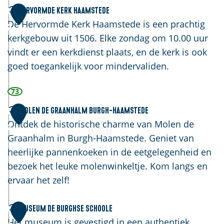
S
H
Hervormde Kerk Haamstede
1
l
e
De Hervormde Kerk Haamstede is een prachtig
2
o
r
kerkgebouw uit 1506. Elke zondag om 10.00 uur
t
v
vindt er een kerkdienst plaats, en de kerk is ook
H
o
goed toegankelijk voor mindervaliden.
a
r
73
a
m
m
d
M
Molen De Graanhalm Burgh-Haamstede
1
s
e
o
Ontdek de historische charme van Molen de
3
t
K
l
Graanhalm in Burgh-Haamstede. Geniet van
e
e
e
heerlijke pannenkoeken in de eetgelegenheid en
d
r
n
bezoek het leuke molenwinkeltje. Kom langs en
e
k
D
ervaar het zelf!
H
e
a
G
M
Museum de Burghse Schoole
1
a
r
u
Het museum is gevestigd in een authentiek