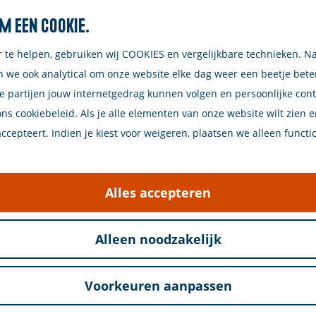
m een cookie.
Zoeken
r te helpen, gebruiken wij COOKIES en vergelijkbare technieken. N
n we ook analytical om onze website elke dag weer een beetje bet
e partijen jouw internetgedrag kunnen volgen en persoonlijke con
ons cookiebeleid. Als je alle elementen van onze website wilt zien 
cepteert. Indien je kiest voor weigeren, plaatsen we alleen functi
s. De naam komt van "Sonnemare," wat verwijst naar
betekent water. Eén van de meest bekende inwoners u
Alles accepteren
Alleen noodzakelijk
en, nu een rustige plek aan het water. Ideaal voor e
lling, perfect voor liefhebbers van varen en vissen.
Voorkeuren aanpassen