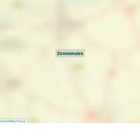
Zonnemaire
nStreetMap France