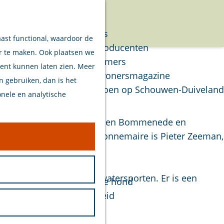
Verhalen
Menu
Van eilanders
aast functional, waardoor de
Van streekproducenten
er te maken. Ook plaatsen we
Van ondernemers
tent kunnen laten zien. Meer
Verhalen Inwonersmagazine
en gebruiken, dan is het
Tips om te doen op Schouwen-Duiveland
onele en analytische
Plan je bezoek
 het water tussen de eilanden Bommenede en
it de geschiedenis van Zonnemaire is Pieter Zeeman,
Welkom
Op de kaart
Stranden
en dagje ontspannen of watersporten. Er is een
Samen met je hond
Bereikbaarheid
Duurzaam