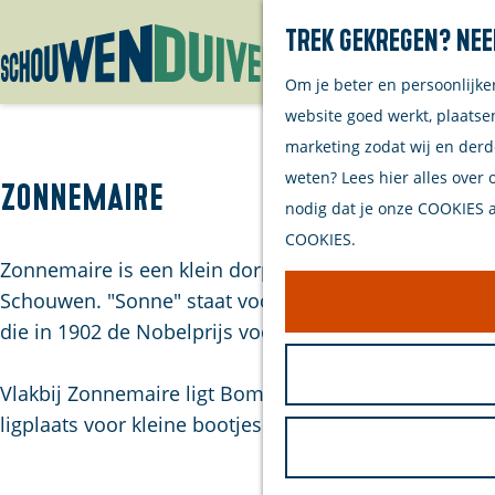
Trek gekregen? Nee
Om je beter en persoonlijke
G
website goed werkt, plaatse
a
marketing zodat wij en derd
n
weten? Lees hier alles over 
a
Zonnemaire
nodig dat je onze COOKIES ac
a
COOKIES.
r
Zonnemaire is een klein dorp met zo'n 755 inwoner
d
Schouwen. "Sonne" staat voor het zuiden en "Mare" 
e
die in 1902 de Nobelprijs voor Natuurkunde won.
h
o
Vlakbij Zonnemaire ligt Bommenede, ooit een werkhav
m
ligplaats voor kleine bootjes en een handige trailerhe
e
p