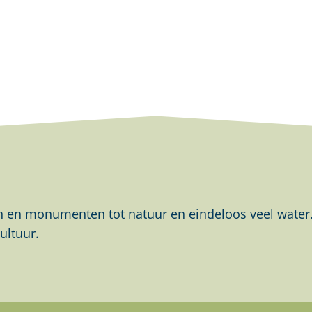
en monumenten tot natuur en eindeloos veel water. Al
ultuur.