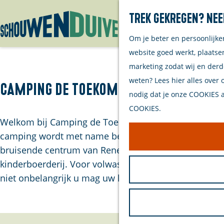
Trek gekregen? Nee
Om je beter en persoonlijke
G
website goed werkt, plaatse
a
marketing zodat wij en derd
n
weten? Lees hier alles over 
a
Camping De Toekomst
nodig dat je onze COOKIES ac
a
COOKIES.
r
Welkom bij Camping de Toekomst. Deze groene, rust
d
camping wordt met name bezocht door gezinnen met k
e
bruisende centrum van Renesse ligt, is de camping ze
h
kinderboerderij. Voor volwassenen is de camping een p
o
niet onbelangrijk u mag uw hond(en) ook gezellig 
m
e
p