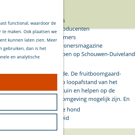
Verhalen
Menu
Van eilanders
aast functional, waardoor de
Van streekproducenten
er te maken. Ook plaatsen we
Van ondernemers
tent kunnen laten zien. Meer
Verhalen Inwonersmagazine
en gebruiken, dan is het
Tips om te doen op Schouwen-Duiveland
onele en analytische
Plan je bezoek
enesse en Burgh-Haamstede. De fruitboomgaard-
ant hoewel de camping op loopafstand van het
Welkom
votten in de nieuwe speeltuin en helpen op de
Op de kaart
ele uitstapjes die in de omgeving mogelijk zijn. En
Stranden
Samen met je hond
Bereikbaarheid
Duurzaam