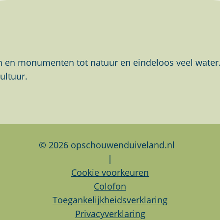
en monumenten tot natuur en eindeloos veel water. Al
ultuur.
© 2026 opschouwenduiveland.nl
|
Cookie voorkeuren
Colofon
Toegankelijkheidsverklaring
Privacyverklaring