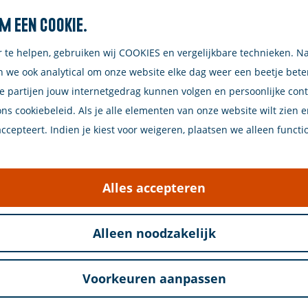
m een cookie.
Zoeken
r te helpen, gebruiken wij COOKIES en vergelijkbare technieken. N
n we ook analytical om onze website elke dag weer een beetje bet
e partijen jouw internetgedrag kunnen volgen en persoonlijke con
ons cookiebeleid. Als je alle elementen van onze website wilt zien 
cepteert. Indien je kiest voor weigeren, plaatsen we alleen functi
ige gezinscamping ligt op het grensgebied tussen R
inderen en rustzoekers. En dat is niet voor niks. W
Alles accepteren
lf een oase van rust. Kinderen kunnen hier lekker ra
lek om bij te komen. Een fijne uitvalsbasis voor de v
Alleen noodzakelijk
meenemen!
Voorkeuren aanpassen