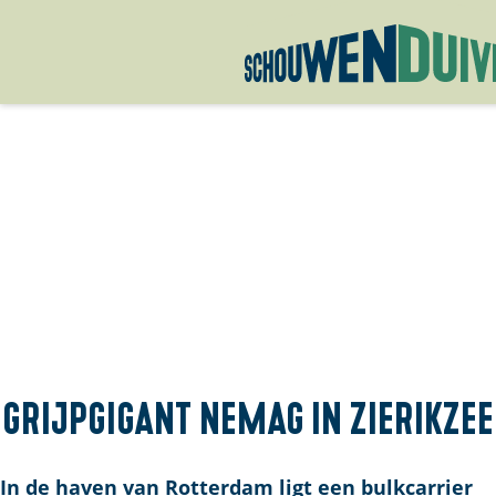
G
a
n
a
a
r
d
e
h
o
m
Grijpgigant Nemag in Zierikzee
e
p
In de haven van Rotterdam ligt een bulkcarrier