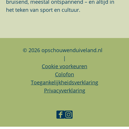
g
g
g
bruisend, meestal ontspannend – en altijd in
i
i
i
het teken van sport en cultuur.
n
n
n
a
a
a
o
o
o
p
p
p
F
L
W
© 2026 opschouwenduiveland.nl
a
i
h
|
c
n
a
Cookie voorkeuren
e
k
t
Colofon
b
e
s
Toegankelijkheidsverklaring
o
d
A
Privacyverklaring
o
I
p
k
n
p
F
I
a
n